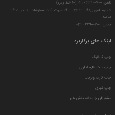
تلفن: 66900700 - 021 (10 خط ویژه)
شماره تلفن : 098 22 22 - 0912 جهت ثبت سفارشات به صورت 24
ساعته
فکس: 66900700 - 021
لینک های پرکاربرد
چاپ کاتالوگ
چاپ ست های اداری
چاپ کارت ویزیت
چاپ فوری
مشتریان چاپخانه نقش هنر